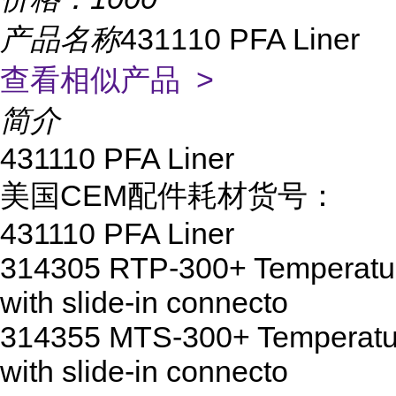
产品名称
431110 PFA Liner
查看相似产品 >
简介
431110 PFA Liner
美国CEM配件耗材货号：
431110 PFA Liner
314305 RTP-300+ Temperature
with slide-in connecto
314355 MTS-300+ Temperatur
with slide-in connecto