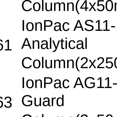
Column(4x
IonPac AS11
Analytical
61
Column(2x2
IonPac AG11
Guard
63