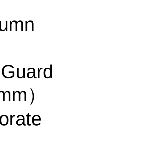
lumn
 Guard
50mm）
orate