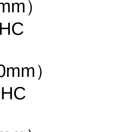
50mm）
-HC
50mm）
-HC