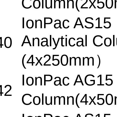
Column(2x
IonPac AS15
Analytical Co
40
(4x250mm）
IonPac AG15
42
Column(4x