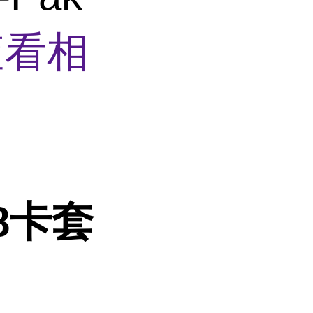
查看相
18卡套
。