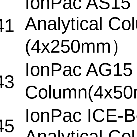
IonPac AS15
Analytical Co
41
(4x250mm）
IonPac AG15
43
Column(4x
IonPac ICE-B
45
Analytical Col