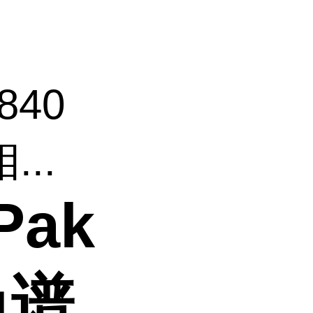
840
...
Pak
色谱