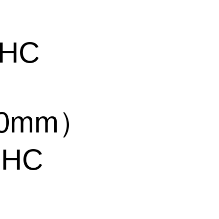
-HC
50mm）
-HC