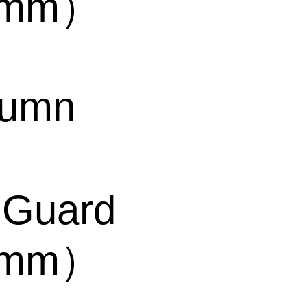
50mm）
lumn
 Guard
50mm）