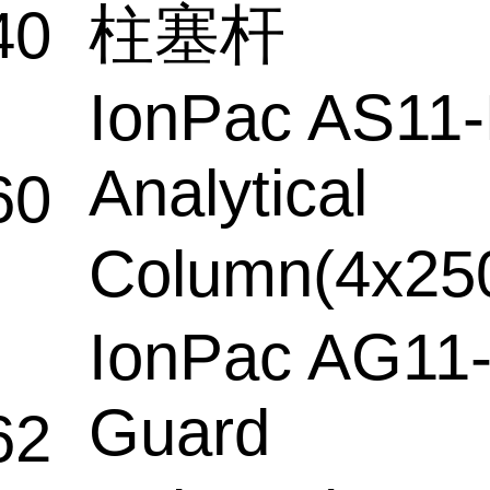
柱塞杆
40
IonPac AS11
Analytical
60
Column(4x2
IonPac AG11
Guard
62