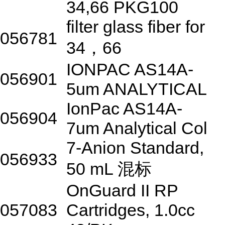
34,66 PKG100
filter glass fiber for
056781
34，66
IONPAC AS14A-
056901
5um ANALYTICAL
IonPac AS14A-
056904
7um Analytical Col
7-Anion Standard,
056933
50 mL 混标
OnGuard II RP
057083
Cartridges, 1.0cc