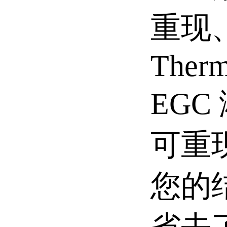
重现
Therm
EG
可重
您的