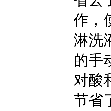
省去
作，
淋洗
的手动
对酸
节省