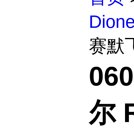
Dio
赛默飞
06
尔 