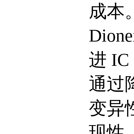
成本
Dio
进 I
通过
变异
现性