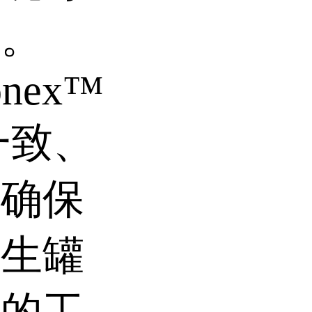
离。
ionex™
一致、
，确保
发生罐