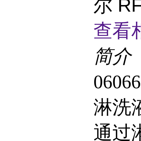
尔 R
查看
简介
060
淋洗
通过