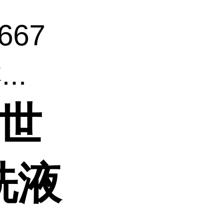
667
..
飞世
淋洗液