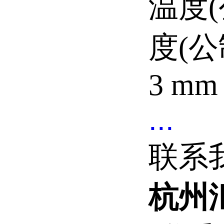
温度(公
度(公
3 mm 
...
联系
杭州