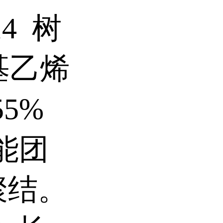
14 树
乙基乙烯
5%
官能团
)聚结。