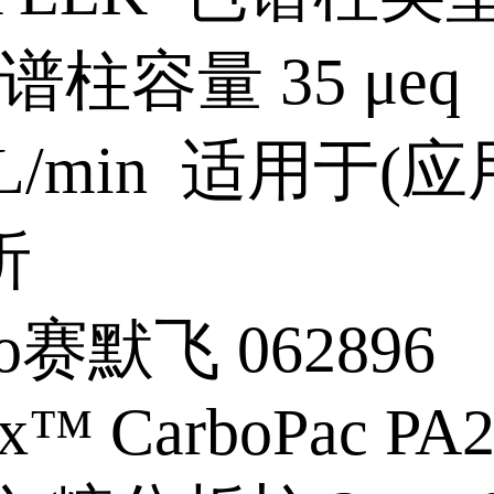
谱柱容量 35 μeq
mL/min 适用于(应
析
mo赛默飞 062896
x™ CarboPac PA2