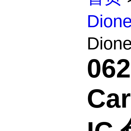
Dio
Dione
06
Ca