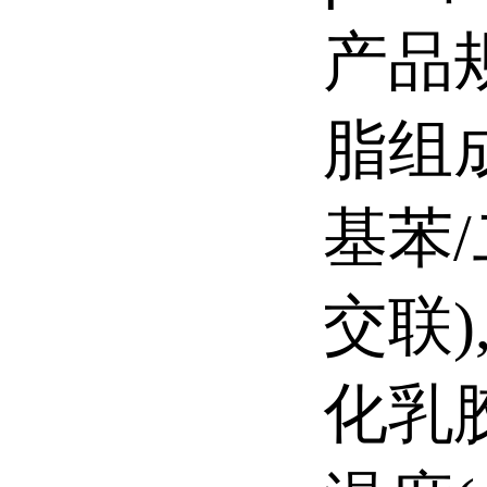
产品规
脂组成
基苯/
交联)
化乳胶