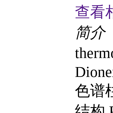
查看
简介
ther
Dione
色谱柱
结构 