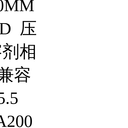
0MM
AD 压
) 溶剂相
% 兼容
.5
A200