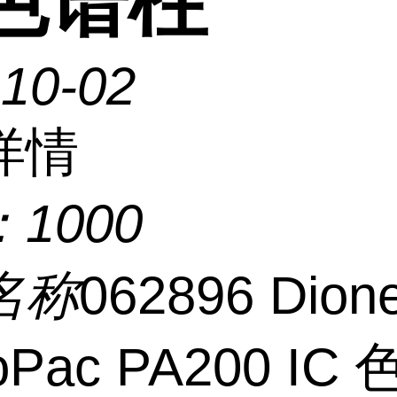
 色谱柱
-10-02
详情
：
1000
名称
062896 Dio
oPac PA200 IC