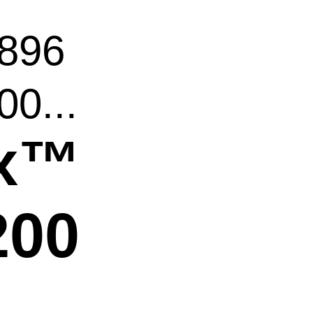
896
0...
ex™
200