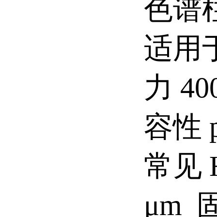
色谱柱
适用于
力 40
容性 p
常见 
μm 固