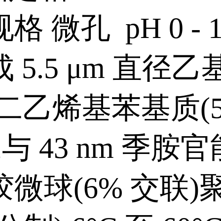
格 微孔 pH 0 - 
 5.5 μm 直径
二乙烯基苯基质(5
,与 43 nm 季胺
微球(6% 交联