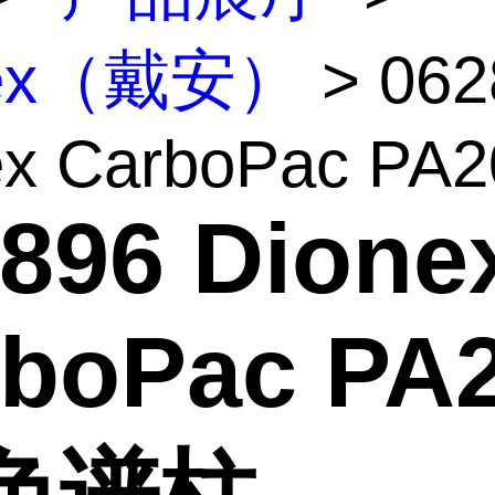
nex（戴安）
> 062
x CarboPac PA20
2896 Dion
rboPac PA