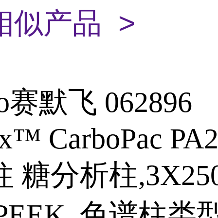
相似产品 >
mo赛默飞 062896
x™ CarboPac PA2
 糖分析柱,3X25
PEEK 色谱柱类