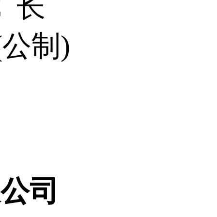
C 长
(公制)
限公司