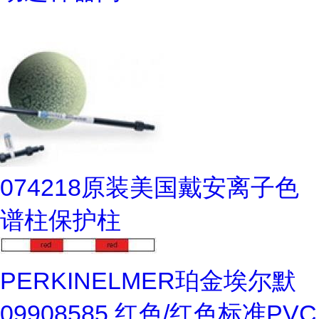
074218原装美国戴安离子色
谱柱保护柱
PERKINELMER珀金埃尔默
09908585 红色/红色标准PVC