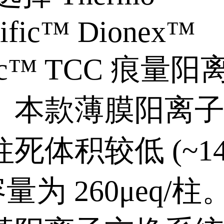
tific™ Dionex™
Pac™ TCC 痕量
。本款薄膜阳离
死体积较低 (~14
,容量为 260μeq/