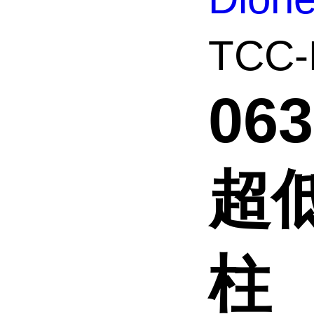
TCC
06
超
柱