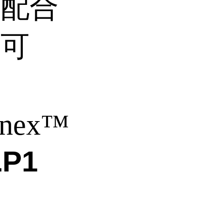
统配合
格可
nex™
LP1