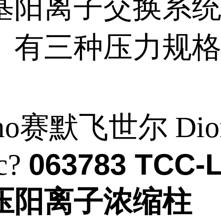
基阳离子交换系
。有三种压力规
rmo赛默飞世尔 Dio
063783 TCC-
c?
压阳离子浓缩柱