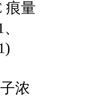
CC 痕量
1、
1)
离子浓