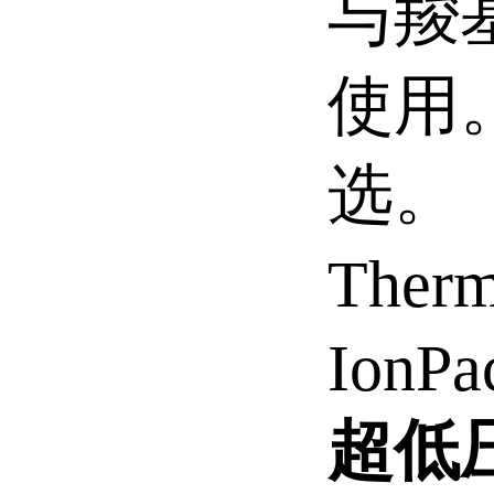
与羧
使用
选。
The
IonPa
超低