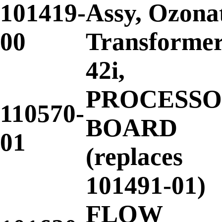
101419-
Assy, Ozona
00
Transforme
42i,
PROCESS
110570-
BOARD
01
(replaces
101491-01)
FLOW