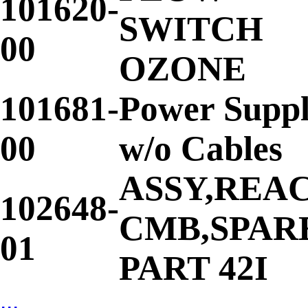
101620-
SWITCH
00
OZONE
101681-
Power Supp
00
w/o Cables
ASSY,REA
102648-
CMB,SPAR
01
PART 42I
...