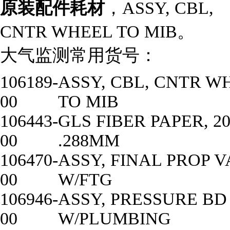
原装配件耗材
，ASSY, CBL,
CNTR WHEEL TO MIB。
大气监测常用货号：
106189-
ASSY, CBL, CNTR W
00
TO MIB
106443-
GLS FIBER PAPER, 2
00
.288MM
106470-
ASSY, FINAL PROP 
00
W/FTG
106946-
ASSY, PRESSURE BD
00
W/PLUMBING