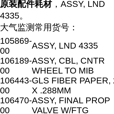
原装配件耗材
，ASSY, LND
4335。
大气监测常用货号：
105869-
ASSY, LND 4335
00
106189-
ASSY, CBL, CNTR
00
WHEEL TO MIB
106443-
GLS FIBER PAPER,
00
X .288MM
106470-
ASSY, FINAL PROP
00
VALVE W/FTG