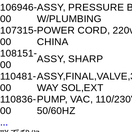
106946-
ASSY, PRESSURE 
00
W/PLUMBING
107315-
POWER CORD, 220v
00
CHINA
108151-
ASSY, SHARP
00
110481-
ASSY,FINAL,VALVE,
00
WAY SOL,EXT
110836-
PUMP, VAC, 110/230
00
50/60HZ
...