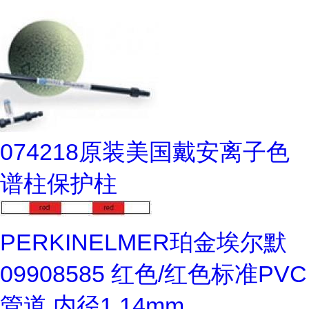
074218原装美国戴安离子色
谱柱保护柱
PERKINELMER珀金埃尔默
09908585 红色/红色标准PVC
管道,内径1.14mm