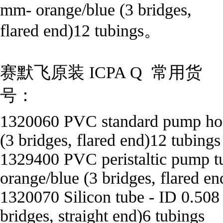
mm- orange/blue (3 bridges,
flared end)12 tubings。
赛默飞原装 ICPA Q 常用货
号：
1320060 PVC standard pump hose
(3 bridges, flared end)12 tubings
1329400 PVC peristaltic pump 
orange/blue (3 bridges, flared e
1320070 Silicon tube - ID 0.50
bridges, straight end)6 tubings