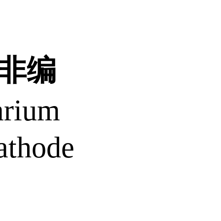
素非编
rium
athode