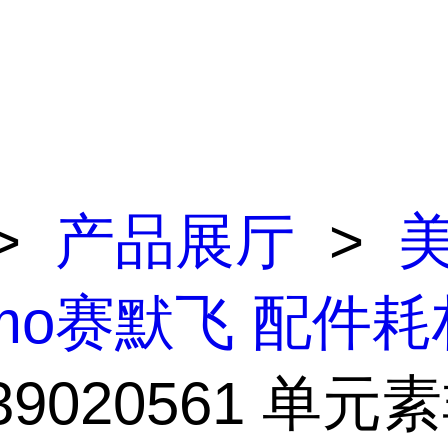
>
产品展厅
>
rmo赛默飞 配件耗
339020561 单元