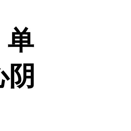
1 单
心阴