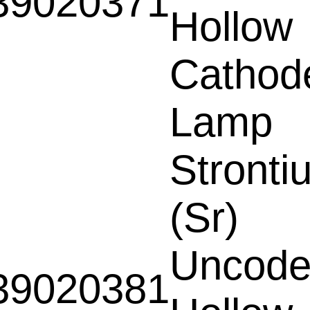
39020371
Hollow
Cathod
Lamp
Stronti
(Sr)
Uncod
39020381