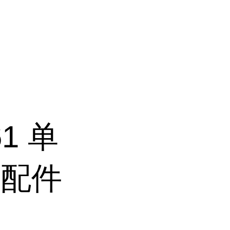
61 单
灯配件