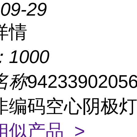
-09-29
详情
：
1000
名称
9423390205
非编码空心阴极
相似产品 >