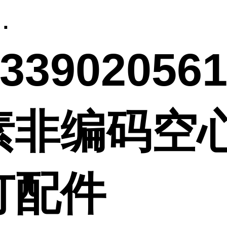
.
233902056
素非编码空
灯配件