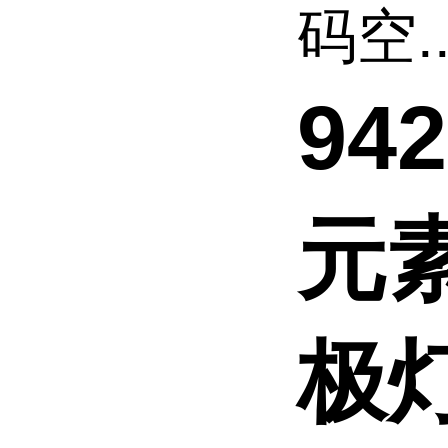
码空..
94
元
极