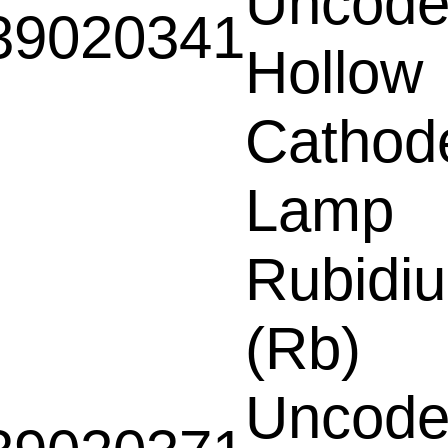
Uncod
39020341
Hollow
Cathod
Lamp
Rubidi
(Rb)
Uncod