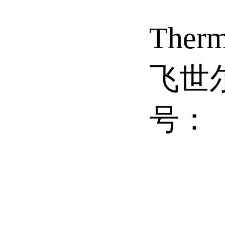
Therm
飞世
号：