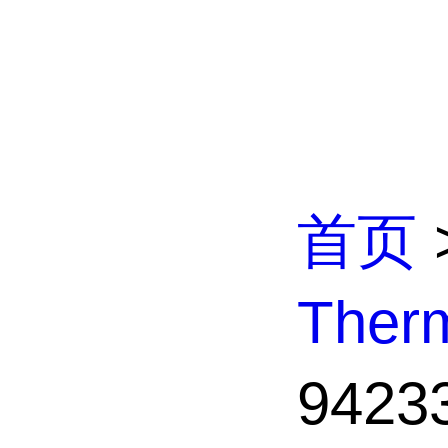
首页
The
942