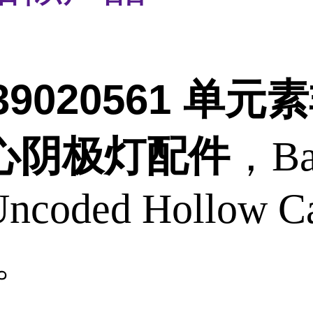
339020561 单元
心阴极灯配件
，Ba
Uncoded Hollow C
p。