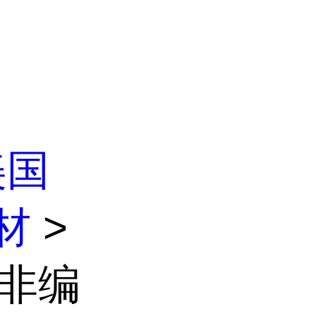
美国
材
>
素非编