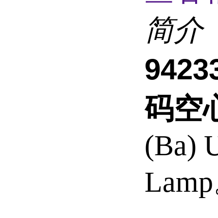
简介
942
码空
(Ba) 
Lam