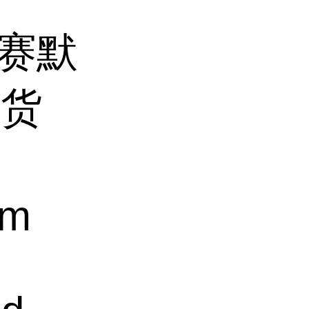
ic/赛默
灯货
um