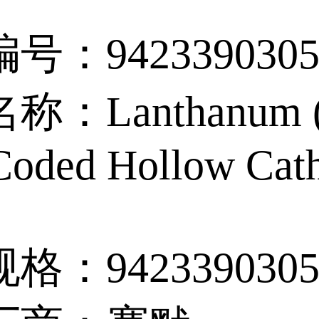
号：9423390305
：Lanthanum (
Coded Hollow Cat
格：9423390305