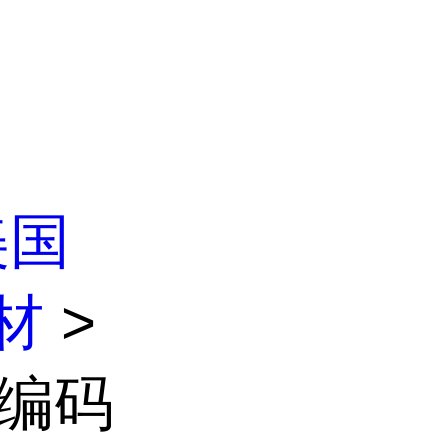
美国
材
>
飞编码