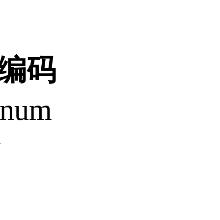
飞编码
anum
w