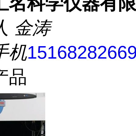
汇名科学仪器有
人
金涛
手机
1516828266
产品