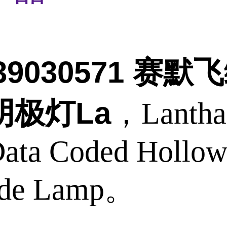
339030571 赛默
阴极灯La
，Lanth
Data Coded Hollo
ode Lamp。