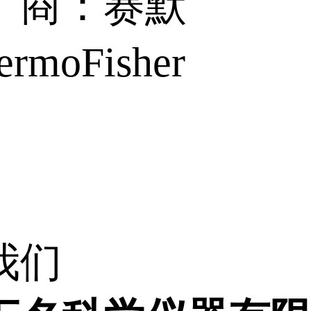
厂商：赛默
rmoFisher
我们