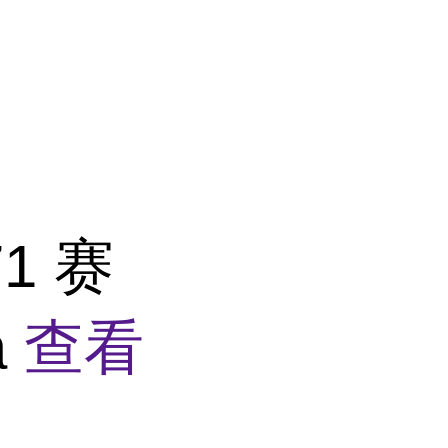
71 赛
a
查看