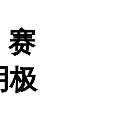
1 赛
阴极