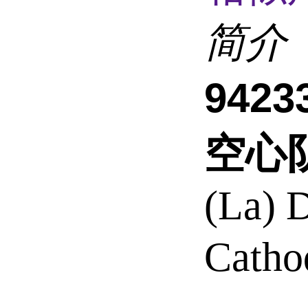
简介
942
空心
(La) 
Cath