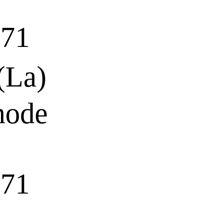
71
La)
hode
71