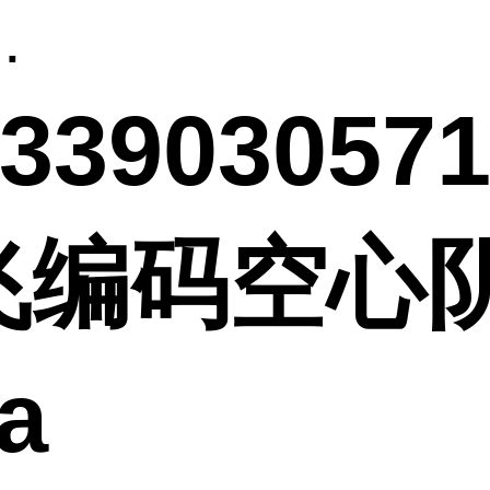
.
233903057
飞编码空心
a