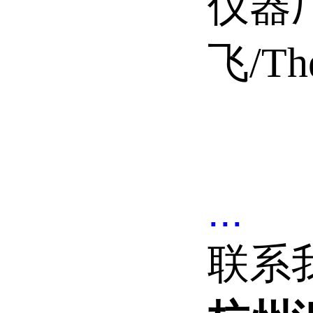
仪器
飞/The
...
联系