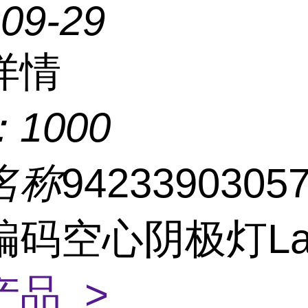
-09-29
详情
：
1000
名称
9423390305
编码空心阴极灯L
产品 >