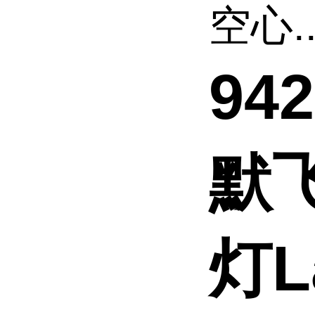
空心..
94
默
灯L